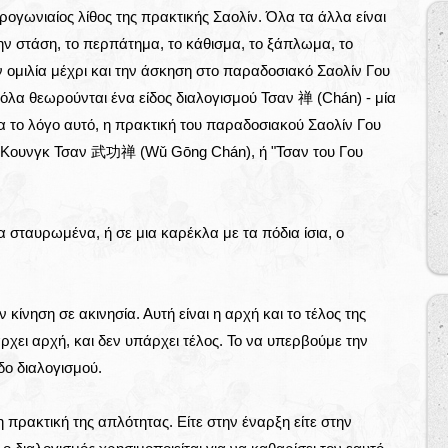
κρογωνιαίος λίθος της πρακτικής Σαολίν. Όλα τα άλλα είναι
ην στάση, το περπάτημα, το κάθισμα, το ξάπλωμα, το
ν ομιλία μέχρι και την άσκηση στο παραδοσιακό Σαολίν Γου
α θεωρούνται ένα είδος διαλογισμού Τσαν 禅 (Chán) - μία
ια το λόγο αυτό, η πρακτική του παραδοσιακού Σαολίν Γου
 Κουνγκ Τσαν 武功禅 (Wǔ Gōng Chán), ή "Τσαν του Γου
ια σταυρωμένα, ή σε μια καρέκλα με τα πόδια ίσια, ο
 κίνηση σε ακινησία. Αυτή είναι η αρχή και το τέλος της
ρχει αρχή, και δεν υπάρχει τέλος. Το να υπερβούμε την
εδο διαλογισμού.
 πρακτική της απλότητας. Είτε στην έναρξη είτε στην