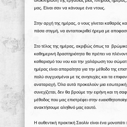
ολοκλήρωση της εργασίας μιας πλήρους ημέρας, ο
μας. Είναι σαν να κάνουμε ένα ντους.
Στην αρχή της ημέρας, ο νους γίνεται καθαρός και
πάσα στιγμή, να ανταποκριθεί ήρεμα με αποφασι
Στο τέλος της ημέρας, ακριβώς όπως τα βρώμικ
καθημερινή δραστηριότητα θα πρέπει να πλένονται
καθαρισμό του νου και την χαλάρωση του σώματος
ημέρας είναι απαραίτητα για την μέθοδο της επι
πολύ συγχυσμένοι με τις ανησυχίες και τα επιφ
αναταραχή. Όλα αυτά προκαλούν μια εσωτερική 
συνεχίζεται, δεν θα βρούμε την ειρήνη και τη σα
μέθοδος που μας επιστρέφει στην ευαισθητοποίη
ανακτήσουμε αληθινό μας εαυτό.
Η αυθεντική πρακτική Σαολίν είναι ένα μονοπάτι 