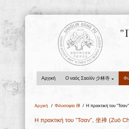
"
Αρχική
Ο ναός Σαολίν 少林寺
Φι
Αρχική
/
Φιλοσοφία 禅
/ Η πρακτική του "Τσαν"
Η πρακτική του "Τσαν", 坐禅 (Zuò Ch