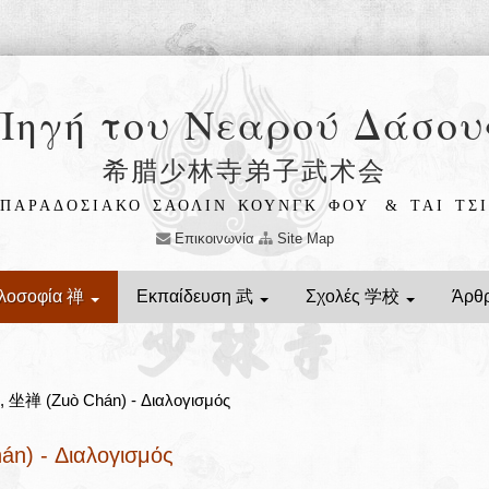
Πηγή του Νεαρού Δάσου
希腊少林寺弟子武术会
ΠΑΡΑΔΟΣΙΑΚΟ ΣΑΟΛΙΝ ΚΟΥΝΓΚ ΦΟΥ
& ΤΑΙ ΤΣΙ
Επικοινωνία
Site Map
λοσοφία 禅
Εκπαίδευση 武
Σχολές 学校
Άρθ
, 坐禅 (Zuò Chán) - Διαλογισμός
án) - Διαλογισμός