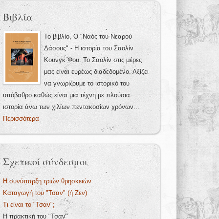
Βιβλία
Το βιβλίο, Ο "Ναός του Νεαρού
Δάσους" - Η ιστορία του Σαολίν
Κουνγκ Φου. Το Σαολίν στις μέρες
μας είναι ευρέως διαδεδομένο. Αξίζει
να γνωρίζουμε το ιστορικό του
υπόβαθρο καθώς είναι μια τέχνη με πλούσια
ιστορία άνω των χιλίων πεντακοσίων χρόνων...
Περισσότερα
Σχετικοί σύνδεσμοι
Η συνύπαρξη τριών θρησκειών
Καταγωγή του "Τσαν" (ή Ζεν)
Τι είναι το "Τσαν";
Η πρακτική του "Τσαν"