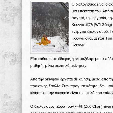
Ο διαλογισμός είναι ο α
μια επέκταση του. Από τ
φαγητό, την εργασία, τη
Κουνγκ 武功 (Wǔ Gōng) όλ
ενέργεια διαλογισμού. Γ
Κουνγκ ονομάζεται Γου
Κουνγκ".
Είτε κάθεται στο έδαφος ή σε μαξιλάρι με τα πόδ
μαθητής μένει σιωπηλά ακίνητος.
Από την ακινησία έρχεται σε κίνηση, μέσα από την
πρακτικής Σαολίν. Στην πραγματικότητα, δεν υπά
κίνηση και την ακινησία είναι το υψηλότερο επίπ
Ο διαλογισμός, Ζούο Τσαν 坐禅 (Zuò Chán) είναι η