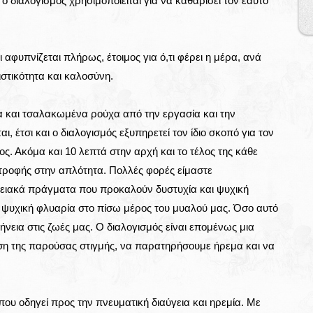
 διαλογισμός χρησιμοποιείται για να καθαρίσει τον εαυτό
 αφυπνίζεται πλήρως, έτοιμος για ό,τι φέρει η μέρα, ανά
στικότητα και καλοσύνη.
α και τσαλακωμένα ρούχα από την εργασία και την
, έτσι και ο διαλογισμός εξυπηρετεί τον ίδιο σκοπό για τον
. Ακόμα και 10 λεπτά στην αρχή και το τέλος της κάθε
στροφής στην απλότητα. Πολλές φορές είμαστε
ανειακά πράγματα που προκαλούν δυστυχία και ψυχική
ψυχική φλυαρία στο πίσω μέρος του μυαλού μας. Όσο αυτό
φήνεια στις ζωές μας. Ο διαλογισμός είναι επομένως μια
ση της παρούσας στιγμής, να παρατηρήσουμε ήρεμα και να
που οδηγεί προς την πνευματική διαύγεια και ηρεμία. Με