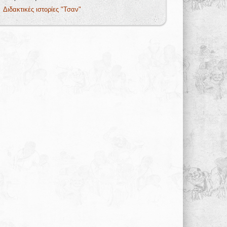
Διδακτικές ιστορίες "Τσαν"