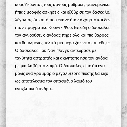
κοροϊδεύοντας τους αργούς ρυθμούς, φαινομενικά
ήπιας μορφής ασκήσεις και εξύβρισε τον δάσκαλο,
λέγοντας ότι αυτό που έκανε ήταν άχρηστο και δεν
ήταν πραγματικό Κουνγκ Φου. Επειδή ο δάσκαλος
τον αγνοούσε, ο άνδρας πήρε όλο και πιο θάρρος
και θυμωμένος τελικά μια μέρα ξαφνικά επιτέθηκε.
Ο δάσκαλος Γου Ναν Φανγκ αντέδρασε με
ταχύτητα αστραπής και ακινητοποίησε τον άνδρα
με μια λαβή στο λαιμό. Ο δάσκαλος είπε ότι ένα
μόλις ένα γραμμάριο μεγαλύτερης πίεσης θα είχε
ως αποτέλεσμα τον σπασμένο λαιμό του
ενοχλητικού άνδρα...