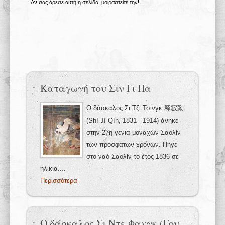
Αν σας άρεσε αυτή η σελίδα, μοιραστείτε την!
Καταγωγή του Σιν Γι Πα
Ο δάσκαλος Σι Τζι Τσινγκ 释寂勤
(Shì Jì Qín, 1831 - 1914) άνηκε
στην 27η γενιά μοναχών Σαολίν
των πρόσφατων χρόνων. Πήγε
στο ναό Σαολίν το έτος 1836 σε
ηλικία....
Περισσότερα
Ο δάσκαλος Σι Ντε Φανγκ (Γου