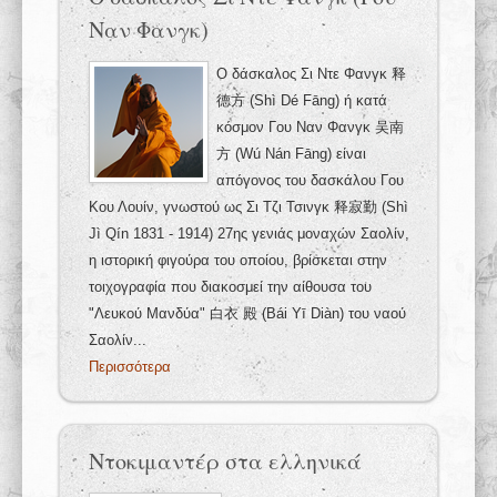
Ναν Φανγκ)
Ο δάσκαλος Σι Ντε Φανγκ 释
德方 (Shì Dé Fāng) ή κατά
κόσμον Γου Ναν Φανγκ 吴南
方 (Wú Nán Fāng) είναι
απόγονος του δασκάλου Γου
Κου Λουίν, γνωστού ως Σι Τζι Τσινγκ 释寂勤 (Shì
Jì Qín 1831 - 1914) 27ης γενιάς μοναχών Σαολίν,
η ιστορική φιγούρα του οποίου, βρίσκεται στην
τοιχογραφία που διακοσμεί την αίθουσα του
"Λευκού Μανδύα" 白衣 殿 (Bái Yī Diàn) του ναού
Σαολίν...
Περισσότερα
Ντοκιμαντέρ στα ελληνικά