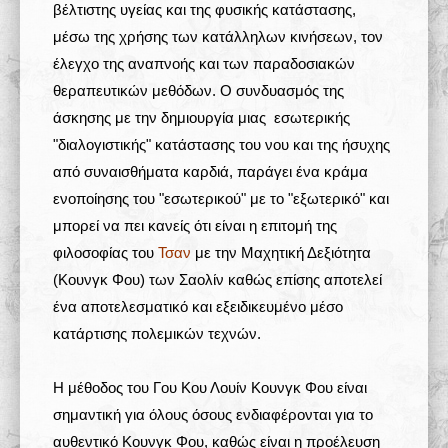
βέλτιστης υγείας και της φυσικής κατάστασης,
μέσω της χρήσης των κατάλληλων κινήσεων, τον
έλεγχο της αναπνοής και των παραδοσιακών
θεραπευτικών μεθόδων. Ο συνδυασμός της
άσκησης με την δημιουργία μιας εσωτερικής
"διαλογιστικής" κατάστασης του νου και της ήσυχης
από συναισθήματα καρδιά, παράγει ένα κράμα
ενοποίησης του "εσωτερικού" με το "εξωτερικό" και
μπορεί να πει κανείς ότι είναι η επιτομή της
φιλοσοφίας του
Τσαν
με την Μαχητική Δεξιότητα
(Κουνγκ Φου) των Σαολίν καθώς επίσης αποτελεί
ένα αποτελεσματικό και εξειδικευμένο μέσο
κατάρτισης πολεμικών τεχνών.
Η μέθοδος του Γου Κου Λουίν Κουνγκ Φου είναι
σημαντική για όλους όσους ενδιαφέρονται για το
αυθεντικό Κουνγκ Φου, καθώς είναι η προέλευση