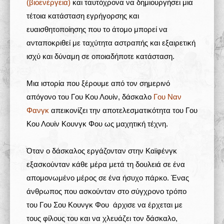
(βιοενέργεια)
και ταυτόχρονα να δημιουργήσει μια
τέτοια κατάσταση εγρήγορσης και
ευαισθητοποίησης που το άτομο μπορεί να
ανταποκριθεί με ταχύτητα αστραπής και εξαιρετική
ισχύ και δύναμη σε οποιαδήποτε κατάσταση.
Μια ιστορία που ξέρουμε από τον σημερινό
απόγονο του Γου Κου Λουίν, δάσκαλο
Γου Ναν
Φανγκ
απεικονίζει την αποτελεσματικότητα του Γου
Κου Λουίν Κουνγκ Φου ως μαχητική τέχνη.
Όταν ο δάσκαλος εργάζονταν στην Καϊφένγκ
εξασκούνταν κάθε μέρα μετά τη δουλειά σε ένα
απομονωμένο μέρος σε ένα ήσυχο πάρκο. Ένας
άνθρωπος που ασκούνταν στο σύγχρονο τρόπο
του Γου Σου Κουνγκ Φου άρχισε να έρχεται με
τους φίλους του και να χλευάζει τον δάσκαλο,