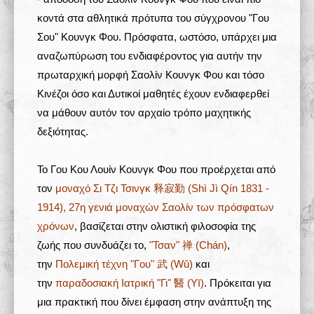
κοντά στα αθλητικά πρότυπα του σύγχρονου "Γου
Σου" Κουνγκ Φου. Πρόσφατα, ωστόσο, υπάρχει μια
αναζωπύρωση του ενδιαφέροντος για αυτήν την
πρωταρχική μορφή Σαολίν Κουνγκ Φου και τόσο
Κινέζοι όσο και Δυτικοί μαθητές έχουν ενδιαφερθεί
να μάθουν αυτόν τον αρχαίο τρόπο μαχητικής
δεξιότητας.
Το Γου Κου Λουίν Κουνγκ Φου που προέρχεται από
τον
μοναχό Σι Τζι Τσινγκ 释寂勤 (Shì Jì Qín 1831 -
1914), 27η γενιά μοναχών Σαολίν των πρόσφατων
χρόνων
, βασίζεται στην ολιστική φιλοσοφία της
ζωής που συνδυάζει το,
"Τσαν" 禅 (Chán)
,
την
Πολεμική τέχνη "
Γου" 武 (Wǔ)
και
την
παραδοσιακή Ιατρική "Γι" 醫 (Yī)
. Πρόκειται για
μια πρακτική που δίνει έμφαση στην ανάπτυξη της