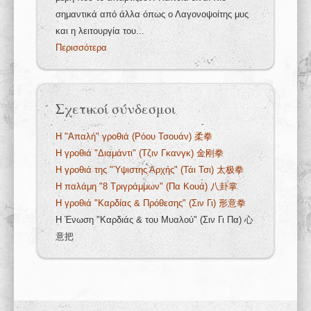
σημαντικά από άλλα όπως ο Λαγονοψοίτης μυς
και η λειτουργία του...
Περισσότερα
Σχετικοί σύνδεσμοι
Η "Απαλή" γροθιά (Ρόου Τσουάν) 柔拳
Η γροθιά "Διαμάντι" (Τζιν Γκανγκ) 金刚拳
Η γροθιά της "Ύψιστης Αρχής" (Τάι Τσι) 太极拳
H παλάμη "8 Tριγράμμων" (Πα Κουά) 八卦掌
Η γροθιά "Καρδίας & Πρόθεσης" (Σιν Γι) 形意拳
Η Ένωση "Καρδιάς & του Μυαλού" (Σιν Γι Πα) 心
意把