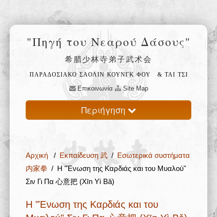
"Πηγή του Νεαρού Δάσους"
希腊少林寺弟子武术会
ΠΑΡΑΔΟΣΙΑΚΟ ΣΑΟΛΙΝ ΚΟΥΝΓΚ ΦΟΥ
& ΤΑΙ ΤΣΙ
Επικοινωνία
Site Map
Περιήγηση
Αρχική
Αρχική
/
Εκπαίδευση 武
/
Εσωτερικά συστήματα
Ο ναός Σαολίν 少林寺
内家拳
/ H "Ένωση της Καρδιάς και του Μυαλού"
Σιν Γι Πα 心意把 (Xīn Yì Bǎ)
Φιλοσοφία 禅
H "Ένωση της Καρδιάς και του
Εκπαίδευση 武