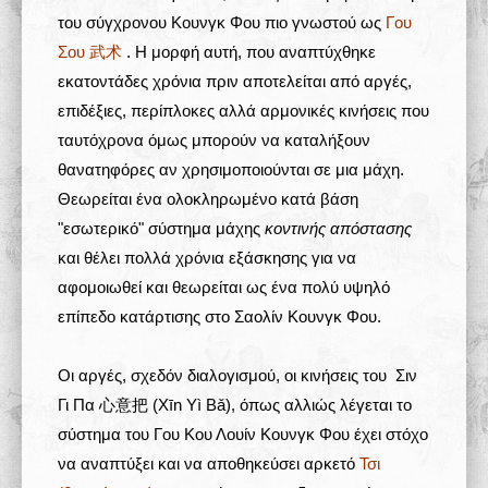
του σύγχρονου Κουνγκ Φου πιο γνωστού ως
Γου
Σου 武术
. Η μορφή αυτή, που αναπτύχθηκε
εκατοντάδες χρόνια πριν αποτελείται από αργές,
επιδέξιες, περίπλοκες αλλά αρμονικές κινήσεις που
ταυτόχρονα όμως μπορούν να καταλήξουν
θανατηφόρες αν χρησιμοποιούνται σε μια μάχη.
Θεωρείται ένα ολοκληρωμένο κατά βάση
"εσωτερικό" σύστημα μάχης
κοντινής απόστασης
και θέλει πολλά χρόνια εξάσκησης για να
αφομοιωθεί και θεωρείται ως ένα πολύ υψηλό
επίπεδο κατάρτισης στο Σαολίν Κουνγκ Φου.
Οι αργές, σχεδόν διαλογισμού, οι κινήσεις του Σιν
Γι Πα 心意把 (Xīn Yì Bǎ), όπως αλλιώς λέγεται το
σύστημα του Γου Κου Λουίν Κουνγκ Φου έχει στόχο
να αναπτύξει και να αποθηκεύσει αρκετό
Τσι