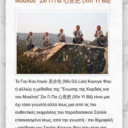
Μυαλού" Σιν Γι Πα 心意把 (Xīn Yì Bǎ)
Σχολές 学校
Άρθρα
Πολυμέσα
Δραστηριότητες
Το Γου Κου Λουίν 吴古伦 (Wú Gǔ Lún) Κουνγκ Φου
ή αλλιώς η μέθοδος της "Ένωσης της Καρδιάς και
του Μυαλού" Σιν Γι Πα 心意把 (Xīn Yì Bǎ) είναι μια
όχι τόσο γνωστή αλλά ίσως μια από τις πιο
αυθεντικές εκφράσεις του παραδοσιακού Σαολίν
επισκιασμένο ίσως, από την γνωστή - πιο δημοφιλή
- απόδοση του Σαολίν Κουνγκ Φου που είναι πιο