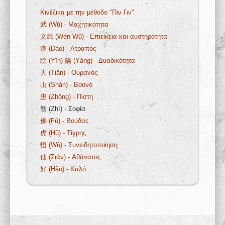
Κινέζικα με την μέθοδο "Πιν Γιν"
武 (Wǔ) - Μαχητικότητα
文武 (Wén Wǔ) - Επιείκεια και αυστηρότητα
道 (Dào) - Ατραπός
陰 (Yīn) 陽 (Yáng) - Δυαδικότητα
天 (Tiān) - Ουρανός
山 (Shān) - Βουνό
忠 (Zhōng) - Πίστη
智 (Zhì) - Σοφία
佛 (Fú) - Βούδας
虎 (Hǔ) - Τίγρης
悟 (Wù) - Συνειδητοποίηση
仙 (Σιάν) - Αθάνατος
好 (Hǎo) - Καλό