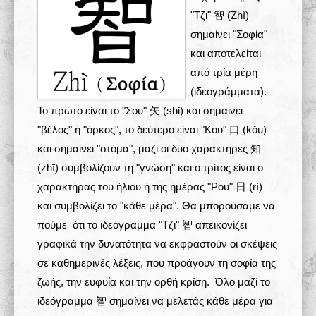
"Τζι" 智 (Zhì)
Σχολές 学校
σημαίνει "Σοφία"
και αποτελείται
Άρθρα
από τρία μέρη
(ιδεογράμματα).
Πολυμέσα
Το πρώτο είναι το "Σου" 矢 (shǐ) και σημαίνει
Δραστηριότητες
"βέλος" ή "όρκος", το δεύτερο είναι "Κου" 口 (kǒu)
και σημαίνει "στόμα", μαζί οι δυο χαρακτήρες 知
(zhī) συμβολίζουν τη "γνώση" και ο τρίτος είναι ο
χαρακτήρας του ήλιου ή της ημέρας "Ρου" 日 (rì)
και συμβολίζει το "κάθε μέρα". Θα μπορούσαμε να
πούμε ότι το ιδεόγραμμα "Τζι" 智 απεικονίζει
γραφικά την δυνατότητα να εκφραστούν οι σκέψεις
σε καθημερινές λέξεις, που προάγουν τη σοφία της
ζωής, την ευφυΐα και την ορθή κρίση. Όλο μαζί το
ιδεόγραμμα 智 σημαίνει να μελετάς κάθε μέρα για