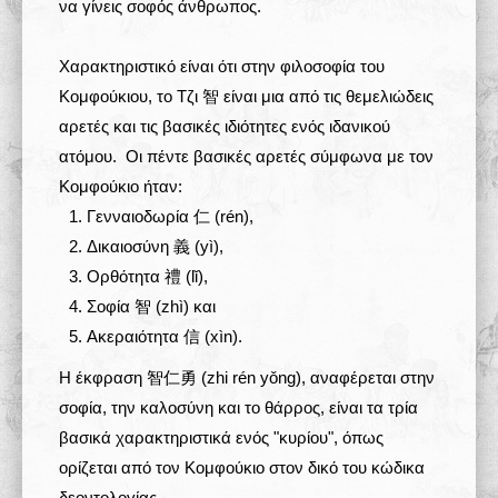
να γίνεις σοφός άνθρωπος.
Χαρακτηριστικό είναι ότι στην φιλοσοφία του
Κομφούκιου, το Τζι 智 είναι μια από τις θεμελιώδεις
αρετές και τις βασικές ιδιότητες ενός ιδανικού
ατόμου. Οι πέντε βασικές αρετές σύμφωνα με τον
Κομφούκιο ήταν:
Γενναιοδωρία 仁 (rén),
Δικαιοσύνη 義 (yì),
Ορθότητα 禮 (lǐ),
Σοφία 智 (zhì) και
Ακεραιότητα 信 (xìn).
Η έκφραση 智仁勇 (zhi rén yǒng), αναφέρεται στην
σοφία, την καλοσύνη και το θάρρος, είναι τα τρία
βασικά χαρακτηριστικά ενός "κυρίου", όπως
ορίζεται από τον Κομφούκιο στον δικό του κώδικα
δεοντολογίας.