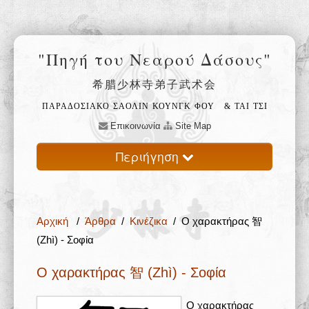
"Πηγή του Νεαρού Δάσους"
希腊少林寺弟子武术会
ΠΑΡΑΔΟΣΙΑΚΟ ΣΑΟΛΙΝ ΚΟΥΝΓΚ ΦΟΥ
& ΤΑΙ ΤΣΙ
Επικοινωνία
Site Map
Περιήγηση
Αρχική
Αρχική
/
Άρθρα
/
Κινέζικα
/ Ο χαρακτήρας 智
Ο ναός Σαολίν 少林寺
(Zhì) - Σοφία
Φιλοσοφία 禅
Ο χαρακτήρας 智 (Zhì) - Σοφία
Εκπαίδευση 武
Ο χαρακτήρας