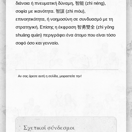
διάνοια ή πνευματική δύναμη, 智能 (zhì néng),
σοφία με ικανότητα. 智謀 (zhì móu),
επινοητικότητα, ή νοημοσύνη σε συνδυασμό με τη
στρατηγική. Επίσης η έκφραση 智勇雙全 (zhì yǒng
shuāng quán) περιγράφει ένα άτομο που είναι τόσο
σοφό όσο και γενναίο.
Αν σας άρεσε αυτή η σελίδα, μοιραστείτε την!
Σχετικοί σύνδεσμοι