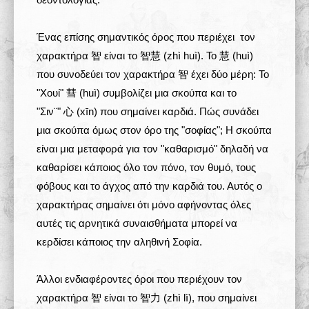
Ένας επίσης σημαντικός όρος που περιέχει τον
χαρακτήρα 智 είναι το 智慧 (zhì huì). Το 慧 (huì)
που συνοδεύει τον χαρακτήρα 智 έχει δύο μέρη: Το
"Χουί" 彗 (huì) συμβολίζει μια σκούπα και το
"Σιν¨" 心 (xīn) που σημαίνει καρδιά. Πώς συνάδει
μια σκούπα όμως στον όρο της "σοφίας"; Η σκούπα
είναι μια μεταφορά για τον "καθαρισμό" δηλαδή να
καθαρίσει κάποιος όλο τον πόνο, τον θυμό, τους
φόβους και το άγχος από την καρδιά του. Αυτός ο
χαρακτήρας σημαίνει ότι μόνο αφήνοντας όλες
αυτές τις αρνητικά συναισθήματα μπορεί να
κερδίσει κάποιος την αληθινή Σοφία.
Άλλοι ενδιαφέροντες όροι που περιέχουν τον
χαρακτήρα 智 είναι το 智力 (zhì lì), που σημαίνει