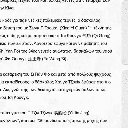
πολεμικές τέχνες εδώ και πολλές γενεές στην επαρχία Σαν
ην Κίνα.
κρός για τις κινεζικές πολεμικές τέχνες, ο δάσκαλος
ίδευσή του με Σινγκ Γι Τσουάν (Xing Yi Quan) "Η τέχνη της
αθώς επίσης και με παραδοσιακό Τσι Κουνγκ 气功 (Qi Gong)
κία των έξι ετών. Αργότερα έφυγε και έγινε μαθητής του
hi Yan Fo) της 34ης γενεάς ανώτατων δασκάλων του ναού
ναού Φα Ουανγκ 法王寺 (Fa Wang Si).
ι κατάρτιση του Σι Γιάν Φο και μετά από πολλούς ψυχρούς
ρια εκπαίδευσης, ο δάσκαλος Χανγκ Τζουίν έφθασε στο πιο
άο Λιν, γνώστης των δεκαοχτώ κατηγοριών όπλων όπως
κού Τσι Κουνγκ.
 επίτευγμα του Γι Τζιν Τζινγκ 易筋经 (Yi Jin Jing)
ενόντων", και τους "36 συνδυασμούς άμεσης μάχης των