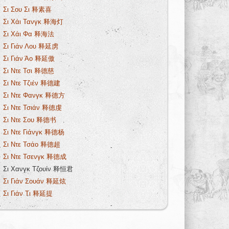
Σι Σου Σι 释素喜
Σι Χάι Τανγκ 释海灯
Σι Χάι Φα 释海法
Σι Γιάν Λου 释延虏
Σι Γιάν Άο 释延傲
Σι Ντε Τσι 释德慈
Σι Ντε Τζιέν 释德建
Σι Ντε Φανγκ 释德方
Σι Ντε Τσιάν 释德虔
Σι Ντε Σου 释德书
Σι Ντε Γιάνγκ 释德杨
Σι Ντε Τσάο 释德超
Σι Ντε Τσενγκ 释德成
Σι Χανγκ Τζουίν 释恒君
Σι Γιάν Σουάν 释延炫
Σι Γιάν Τι 释延提