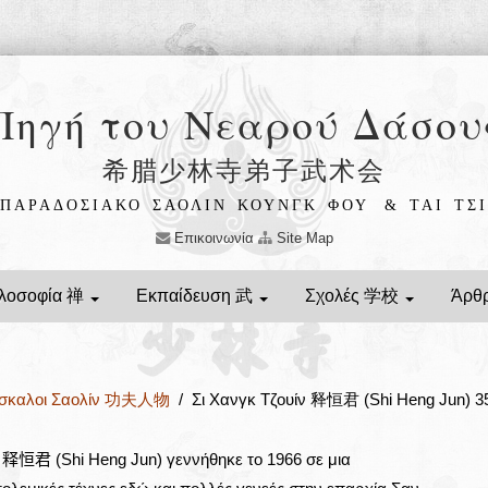
Πηγή του Νεαρού Δάσου
希腊少林寺弟子武术会
ΠΑΡΑΔΟΣΙΑΚΟ ΣΑΟΛΙΝ ΚΟΥΝΓΚ ΦΟΥ
& ΤΑΙ ΤΣΙ
Επικοινωνία
Site Map
λοσοφία 禅
Εκπαίδευση 武
Σχολές 学校
Άρθ
άσκαλοι Σαολίν 功夫人物
/ Σι Χανγκ Τζουίν 释恒君 (Shi Heng Jun) 35
ν
释恒君
(Shi Heng Jun) γεννήθηκε το 1966 σε μια