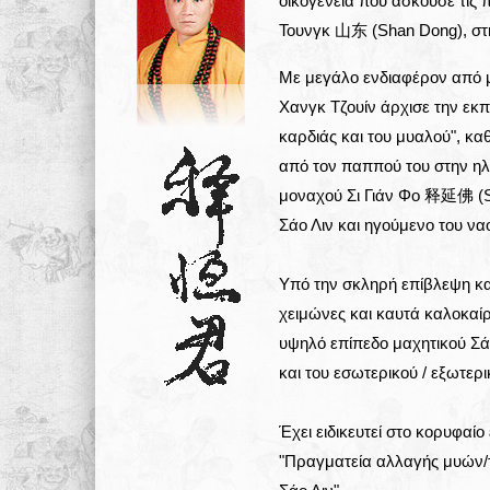
οικογένεια που ασκούσε τις 
Τουνγκ 山东 (Shan Dong), στ
Με μεγάλο ενδιαφέρον από μι
Χανγκ Τζουίν άρχισε την εκπα
καρδιάς και του μυαλού", κ
από τον παππού του στην ηλι
μοναχού Σι Γιάν Φο 释延佛 (S
Σάο Λιν και ηγούμενο του 
Υπό την σκληρή επίβλεψη κα
χειμώνες και καυτά καλοκαί
υψηλό επίπεδο μαχητικού Σ
και του εσωτερικού / εξωτερι
Έχει ειδικευτεί στο κορυφαίο
"Πραγματεία αλλαγής μυών/τ