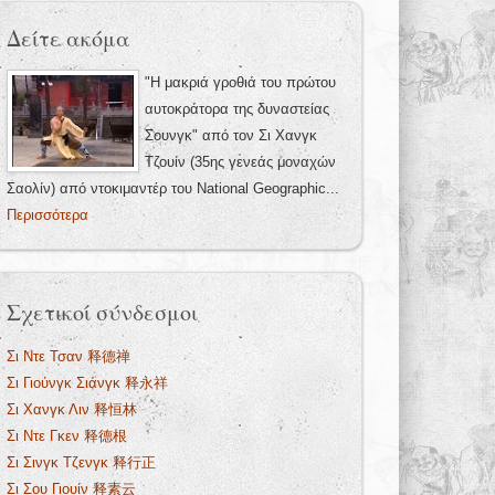
Δείτε ακόμα
"Η μακριά γροθιά του πρώτου
αυτοκράτορα της δυναστείας
Σουνγκ" από τον Σι Χανγκ
Τζουίν (35ης γενεάς μοναχών
Σαολίν) από ντοκιμαντέρ του National Geographic...
Περισσότερα
Σχετικοί σύνδεσμοι
Σι Ντε Τσαν 释德禅
Σι Γιούνγκ Σιάνγκ 释永祥
Σι Χανγκ Λιν 释恒林
Σι Ντε Γκεν 释德根
Σι Σινγκ Τζενγκ 释行正
Σι Σου Γιουίν 释素云