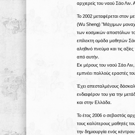
αρχιερείς του ναού Σάο Λιν. 
Το 2002 μεταφέρεται στον 
(Wu Sheng) "Μάχιμων μοναχώ
των κοσμικών αποστόλων του 
επίλεκτη ομάδα μαθητών Σάο 
αληθινό πνεύμα και τις αξίε
από αυτήν.
Εκ μέρους του ναού Σάο Λιν, τ
εμπνέει πολλούς εραστές το
Έχει απεσταλμένους δάσκαλο
ενδιαφέρον του για την μετά
και στην Ελλάδα.
Το έτος 2006 ο σεβαστός αρχ
τους καλύτερους μαθητές το
την δημιουργία ενός κέντρο