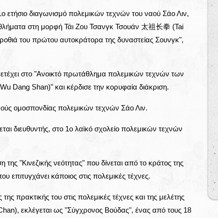
1ο ετήσιο διαγωνισμό πολεμικών τεχνών του ναού Σάο Λιν,
θλήματα στη μορφή Τάι Ζου Τσανγκ Τσουάν 太祖长拳 (Tai
ροθιά του πρώτου αυτοκράτορα της δυναστείας Σουνγκ",
μετέχει στο "Ανοικτό πρωτάθλημα πολεμικών τεχνών των
 Dang Shan)" και κέρδισε την κορυφαία διάκριση.
θνούς ομοσπονδίας πολεμικών τεχνών Σάο Λιν.
ζεται διευθυντής, στο 1ο λαϊκό σχολείο πολεμικών τεχνών
η της "Κινεζικής νεότητας" που δίνεται από το κράτος της
ου επιτυγχάνει κάποιος στις πολεμικές τέχνες.
 της πρακτικής του στις πολεμικές τέχνες και της μελέτης
han), εκλέγεται ως "Σύγχρονος Βούδας", ένας από τους 18