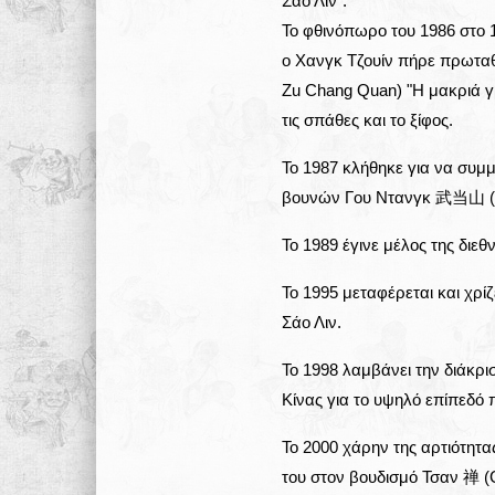
Σάο Λιν".
Το φθινόπωρο του 1986 στο 
ο Χανγκ Τζουίν πήρε πρωτα
Zu Chang Quan) "H μακριά γ
τις σπάθες και το ξίφος.
Το 1987 κλήθηκε για να συμ
βουνών Γου Ντανγκ 武当山 (Wu
Το 1989 έγινε μέλος της διε
Το 1995 μεταφέρεται και χρί
Σάο Λιν.
Το 1998 λαμβάνει την διάκρισ
Κίνας για το υψηλό επίπεδό π
Το 2000 χάρην της αρτιότητας
του στον βουδισμό Τσαν 禅 (C