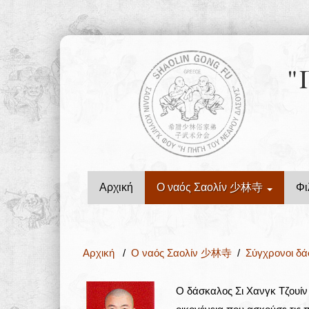
"
Αρχική
Ο ναός Σαολίν 少林寺
Φι
Αρχική
/
Ο ναός Σαολίν 少林寺
/
Σύγχρονοι δ
Ο δάσκαλος Σι Χανγκ Τζουί