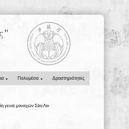
ς"
ρα
Πολυμέσα
Δραστηριότητες
η γενιά μοναχών Σάο Λιν