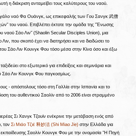
Αυτή η διάκριση ανταμείβει τους καλύτερους του ναού.
μεγάλο ναό Φα Ουάνγκ, ως επικεφαλής των Γου Σανγκ 武僧
ν" του ναού. Επιβλέπει έκτοτε την ομάδα της "Ένωσης
ναού Σάο Λιν" (Shaolin Secular Disciples Union), μια
Λιν, που σκοπό έχει να διατηρήσει και να διαδώσει το
ς του Σάο Λιν Κουνγκ Φου τόσο μέσα στην Κίνα όσο και έξω
αξιδεύει στο εξωτερικό για επιδείξεις και σεμινάρια και
υ Σάο Λιν Κουνγκ Φου παγκοσμίως.
υς - απόστολους τόσο στη Γαλλία στην Ισπανία και το
δοση του αυθεντικού Σαολίν από το 2006 είναι στραμμένο
ιερέας Σι Χανγκ Τζουίν ενέκρινε την μετάβαση ενός από
υ, τον
Σι Μιάο Τζιέ 释妙洁 (Shi Miao Jie)
στην Ελλάδα για
υ εκπαίδευσης Σαολίν Κουνγκ Φου με την ονομασία "Η Πηγή