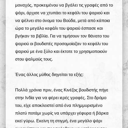
μοναχός, προκειμένου να βγάλει τις γραφές από το
ψάρι, άρχισε να χτυπάει το κεφάλι του ψαριού και
να ψέλνει στο όνομα του Βούδα, μετά από κάποια
ώρα το μεγάλο κεφάλι του ψαριού έσπασε και
βγήκαν τα βιβλία. Για να τιμήσουν τον θάνατο του
ψαριού οι βουδιστές προσομοίαζαν το κεφάλι του
ψαριού με ένα ξύλο και έκτοτε το χρησιμοποιούν
στου ψαλμούς τους.
Ένας άλλος μύθος διηγείται τα εξής:
Πολλά χρόνια πριν, ένας Κινέζος βουδιστής πήγε
στην Ινδία για να φέρει ιερές γραφές. Στο δρόμο
του, είχε αποκλειστεί από ένα πλημμυρισμένο
πλατύ ποτάμι χωρίς να υπάρχει γέφυρα ή βάρκα
εκεί γύρω. Εκείνη τη στιγμή, ένα μεγάλο ψάρι