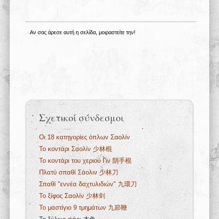
Αν σας άρεσε αυτή η σελίδα, μοιραστείτε την!
Σχετικοί σύνδεσμοι
Οι 18 κατηγορίες όπλων Σαολίν
Το κοντάρι Σαολίν 少林棍
Το κοντάρι του χεριού Γιν 阴手棍
Πλατύ σπαθί Σάολιν 少林刀
Σπαθί "εννέα δαχτυλιδιών" 九環刀
Το ξίφος Σαολίν 少林剑
Το μαστίγιο 9 τμημάτων 九節鞭