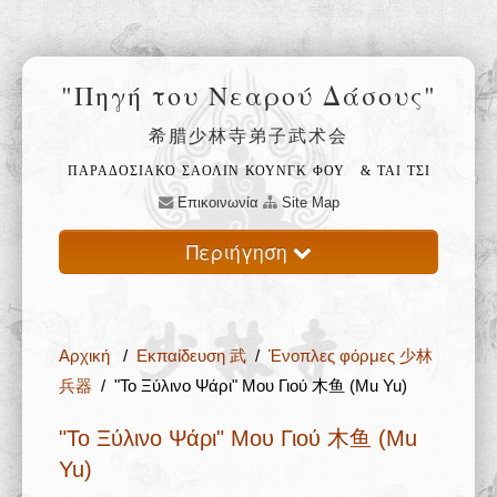
"Πηγή του Νεαρού Δάσους"
希腊少林寺弟子武术会
ΠΑΡΑΔΟΣΙΑΚΟ ΣΑΟΛΙΝ ΚΟΥΝΓΚ ΦΟΥ
& ΤΑΙ ΤΣΙ
Επικοινωνία
Site Map
Περιήγηση
Αρχική
Αρχική
/
Εκπαίδευση 武
/
Ένοπλες φόρμες 少林
Ο ναός Σαολίν 少林寺
兵器
/ "Το Ξύλινο Ψάρι" Μου Γιού 木鱼 (Mu Yu)
Φιλοσοφία 禅
"Το Ξύλινο Ψάρι" Μου Γιού 木鱼 (Mu
Yu)
Εκπαίδευση 武