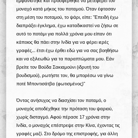
εμφανίστηκε και προσφέρθηκε να μετέφερει τον
μοναχό κατά μήκος του ποταμού. Όταν έφτασαν
στη μέση του ποταμού, το ψάρι, είπε: "Επειδή έχω
διαπράξει έγκλημα, έχω καταδικαστεί να ζήσω σε
αυτό το ποτάμι για πολλά χρόνια μου είπαν ότι
κάποιος θα πάει στην Ινδία για να φέρει ιερές
γραφές... έτσι έχω έρθει εδώ για να σας βοηθήσω
και να εξιλεωθώ για τα παραπτώματα μου. Εάν
βρείτε τον Βούδα Σακιαμούνι (ιδρυτή του
βουδισμού), ρωτήστε τον, θα μπορέσω να γίνω
ποτέ Μποντισάτβα (φωτισμένος)"
Όντας ανήσυχος να διασχίσει τον ποταμό, ο
μοναχός αποδέχθηκε την πρόταση του ψαριού,
χωρίς δισταγμό. Αφού πέρασε 17 χρόνια στην
Ινδία, ο μοναχός επέστρεψε στην Κίνα, έχοντας τις
γραφές μαζί. Στο δρόμο της επιστροφής, για άλλη