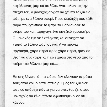
κεφάλι ενός ψαριού σε ξύλο. Αναπολώντας την
ατυχία του, ο μοναχός άρχισε να χτυπά το ξύλινο
ψάρι με ένα ξύλινο σφυρί. Προς έκπληξή του, κάθε
φορά που χτύπαγε το ψάρι, το ψάρι άνοιγε το
στόμα του και παρήγαγε ένα κινεζικό χαρακτήρα.
Ο μοναχός έμεινε έκπληκτος και συνέχισε να
χτυπά το ξύλινο ψάρι συχνά. Λίγα χρόνια
αργότερα, χαρακτήρα προς χαρακτήρα, ήταν σε
θέση να ανακτήσει ό, τι είχε χάσει στο νερό από το
στόμα του ξύλινου ψαριού....
Επίσης λέγεται ότι τα ψάρια δεν κλείνουν τα μάτια
τους όταν κοιμούνται, έτσι ο ρυθμός του ξύλινου
ψαριού υπάρχει πάντα για να υπενθυμίζει στους
μοναχούς να είναι πάντα αφυπνισμένοι σε ότι
κάνουν.