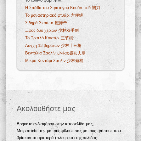
Το ξύλινο ψάρι 木鱼
Η Σπάθα του Στρατηγού Κουάν Γιού 關刀
Το μοναστηριακό φτυάρι 方便鏟
Σιδηρά Σκούπα 鐵掃帚
Ξίφος δυο χεριών 少林双手剑
Το Τριπλό Κοντάρι 三节棍
Λόγχη 13 βημάτων 少林十三枪
Βεντάλια Σαολίν 少林太极功夫扇
Μικρό Κοντάρι Σαολίν 少林短棍
Ακολουθήστε μας
Βρήκατε ενδιαφέρον στην ιστοσελίδα μας;
Μοιραστείτε την με τους φίλους σας με τους τρόπους που
βρίσκονται αριστερά (πλευρικά) της σελίδας.