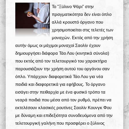
Το "Ξύλινο Ψάρι" στην
Σχολές 学校
πραγματικότητα δεν είναι όπλο
αλλά κρουστό όργανο που
Άρθρα
χρησιμοποιείται στις τελετές των
μοναχών. Εκτός από την χρήση
Πολυμέσα
αυτήν όμως οι μάχιμοι μοναχοί Σαολίν έχουν
Δραστηριότητες
δημιουργήσει διάφορα Τάο Λου (κινητικά σύνολα)
που εκτός από τον τελετουργικό του χαρακτήρα
παρουσιάζουν την χρήση αυτού του οργάνου σαν
όπλο. Υπάρχουν διαφορετικά Τάο Λου για νέα
παιδιά και διαφορετικά για εφήβους. Το όργανο
εισάγει στην πειθαρχία με ένα φυσικό τρόπο τα
νεαρά παιδιά που μέσα από τον ρυθμό, πρέπει να
εκτελέσουν κλασικές ρουτίνες Σαολίν Κουνγκ Φου
με δύναμη και επιδεξιότητα συνοδευόμενα από την
τελετουργική γαλήνη που προσφέρει ο ξύλινος