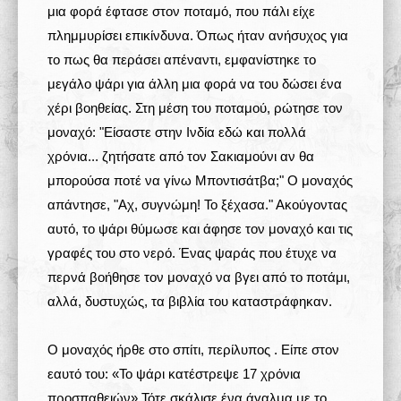
μια φορά έφτασε στον ποταμό, που πάλι είχε
πλημμυρίσει επικίνδυνα. Όπως ήταν ανήσυχος για
το πως θα περάσει απέναντι, εμφανίστηκε το
μεγάλο ψάρι για άλλη μια φορά να του δώσει ένα
χέρι βοηθείας. Στη μέση του ποταμού, ρώτησε τον
μοναχό: "Είσαστε στην Ινδία εδώ και πολλά
χρόνια... ζητήσατε από τον Σακιαμούνι αν θα
μπορούσα ποτέ να γίνω Μποντισάτβα;" Ο μοναχός
απάντησε, "Αχ, συγνώμη! Το ξέχασα." Ακούγοντας
αυτό, το ψάρι θύμωσε και άφησε τον μοναχό και τις
γραφές του στο νερό. Ένας ψαράς που έτυχε να
περνά βοήθησε τον μοναχό να βγει από το ποτάμι,
αλλά, δυστυχώς, τα βιβλία του καταστράφηκαν.
Ο μοναχός ήρθε στο σπίτι, περίλυπος . Είπε στον
εαυτό του: «Το ψάρι κατέστρεψε 17 χρόνια
προσπαθειών».Τότε σκάλισε ένα άγαλμα με το