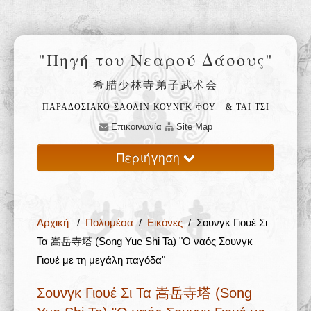
"Πηγή του Νεαρού Δάσους"
希腊少林寺弟子武术会
ΠΑΡΑΔΟΣΙΑΚΟ ΣΑΟΛΙΝ ΚΟΥΝΓΚ ΦΟΥ
& ΤΑΙ ΤΣΙ
Επικοινωνία
Site Map
Περιήγηση
Αρχική
Αρχική
/
Πολυμέσα
/
Εικόνες
/ Σουνγκ Γιουέ Σι
Ο ναός Σαολίν 少林寺
Τα 嵩岳寺塔 (Song Yue Shi Ta) "Ο ναός Σουνγκ
Γιουέ με τη μεγάλη παγόδα"
Φιλοσοφία 禅
Σουνγκ Γιουέ Σι Τα 嵩岳寺塔 (Song
Εκπαίδευση 武