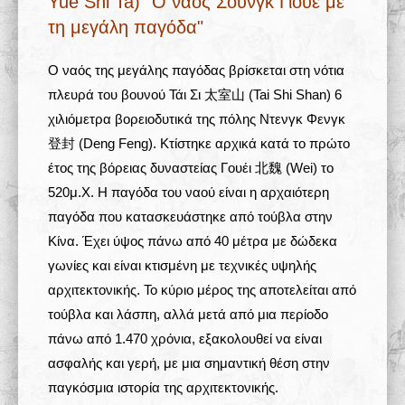
Yue Shi Ta) "Ο ναός Σουνγκ Γιουέ με
τη μεγάλη παγόδα"
Σχολές 学校
O
ναός της μεγάλης παγόδας βρίσκεται στη νότια
Άρθρα
πλευρά του βουνού Τάι Σι 太室山 (Tai Shi Shan) 6
χιλιόμετρα βορειοδυτικά της πόλης Ντενγκ Φενγκ
Πολυμέσα
登封 (
Deng
Feng
).
Κτίστηκε αρχικά κατά το πρώτο
Δραστηριότητες
έτος της βόρειας δυναστείας Γουέι 北魏 (
Wei
) το
520μ.Χ. Η παγόδα του ναού είναι η αρχαιότερη
παγόδα που κατασκευάστηκε από τούβλα στην
Κίνα
. Έχει ύψος πάνω από 40 μέτρα με δώδεκα
γωνίες και είναι κτισμένη με τεχνικές υψηλής
αρχιτεκτονικής.
Το κύριο μέρος της αποτελείται από
τούβλα και λάσπη, αλλά μετά από μια περίοδο
πάνω από 1.470 χρόνια, εξακολουθεί να είναι
ασφαλής και γερή, με μια σημαντική θέση στην
παγκόσμια ιστορία της αρχιτεκτονικής.