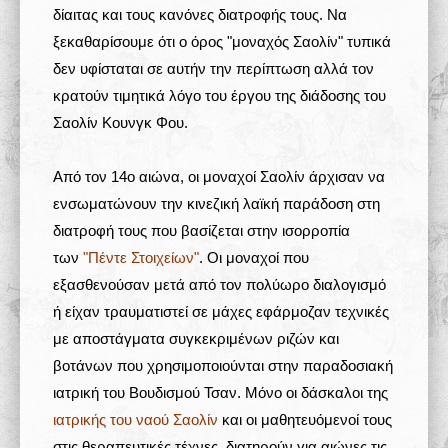
δίαιτας και τους κανόνες διατροφής τους. Να
ξεκαθαρίσουμε ότι ο όρος "μοναχός Σαολίν" τυπικά
δεν υφίσταται σε αυτήν την περίπτωση αλλά τον
κρατούν τιμητικά λόγο του έργου της διάδοσης του
Σαολίν Κουνγκ Φου.
Από τον 14ο αιώνα, οι μοναχοί Σαολίν άρχισαν να
ενσωματώνουν την κινεζική λαϊκή παράδοση στη
διατροφή τους που βασίζεται στην ισορροπία
των
"Πέντε Στοιχείων"
. Οι μοναχοί που
εξασθενούσαν μετά από τον πολύωρο διαλογισμό
ή είχαν τραυματιστεί σε μάχες εφάρμοζαν τεχνικές
με αποστάγματα συγκεκριμένων ριζών και
βοτάνων που χρησιμοποιούνται στην παραδοσιακή
ιατρική του Βουδισμού Τσαν. Μόνο οι δάσκαλοι της
ιατρικής του ναού Σαολίν
και οι μαθητευόμενοί τους
στις θεραπευτικές τέχνες, διατηρούν για αιώνες τις