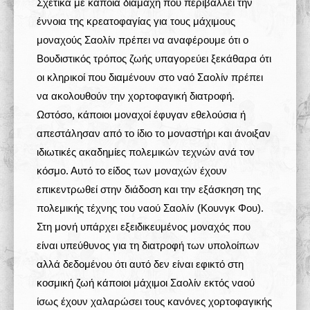
Σχετικά με κάποια διαμάχη που περιβάλλει την
έννοια της κρεατοφαγίας για τους μάχιμους
μοναχούς Σαολίν πρέπει να αναφέρουμε ότι ο
Βουδιστικός τρόπος ζωής υπαγορεύει ξεκάθαρα ότι
οι κληρικοί που διαμένουν στο ναό Σαολίν πρέπει
να ακολουθούν την χορτοφαγική διατροφή.
Ωστόσο, κάποιοι μοναχοί έφυγαν εθελούσια ή
απεστάλησαν από το ίδιο το μοναστήρι και άνοιξαν
ιδιωτικές ακαδημίες πολεμικών τεχνών ανά τον
κόσμο. Αυτό το είδος των μοναχών έχουν
επικεντρωθεί στην διάδοση και την εξάσκηση της
πολεμικής τέχνης του ναού Σαολίν (Κουνγκ Φου).
Στη μονή υπάρχει εξειδικευμένος μοναχός που
είναι υπεύθυνος για τη διατροφή των υπολοίπων
αλλά δεδομένου ότι αυτό δεν είναι εφικτό στη
κοσμική ζωή κάποιοι μάχιμοι Σαολίν εκτός ναού
ίσως έχουν χαλαρώσει τους κανόνες χορτοφαγικής