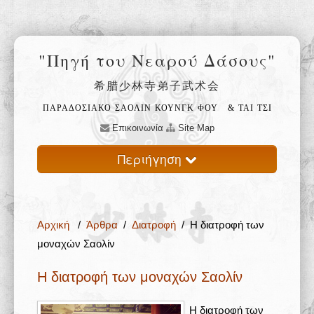
"Πηγή του Νεαρού Δάσους"
希腊少林寺弟子武术会
ΠΑΡΑΔΟΣΙΑΚΟ ΣΑΟΛΙΝ ΚΟΥΝΓΚ ΦΟΥ
& ΤΑΙ ΤΣΙ
Επικοινωνία
Site Map
Περιήγηση
Αρχική
Αρχική
/
Άρθρα
/
Διατροφή
/ Η διατροφή των
Ο ναός Σαολίν 少林寺
μοναχών Σαολίν
Φιλοσοφία 禅
Η διατροφή των μοναχών Σαολίν
Εκπαίδευση 武
H διατροφή των