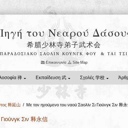
Πηγή του Νεαρού Δάσου
希腊少林寺弟子武术会
ΠΑΡΑΔΟΣΙΑΚΟ ΣΑΟΛΙΝ ΚΟΥΝΓΚ ΦΟΥ
& ΤΑΙ ΤΣΙ
Επικοινωνία
Site Map
λοσοφία 禅
Εκπαίδευση 武
Σχολές 学校
Άρθ
ήστος 释延山
/ Με τον ηγούμενο του ναού Σαολίν Σι Γιούνγκ Σιν 释
ι Γιούνγκ Σιν 释永信