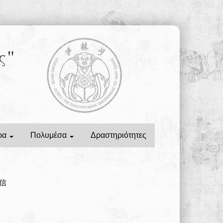
ς"
ρα
Πολυμέσα
Δραστηριότητες
永信