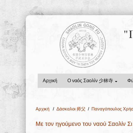
"
Αρχική
Ο ναός Σαολίν 少林寺
Φι
Αρχική
/
Δάσκαλοι 师父
/
Παναγόπουλος Χρ
Με τον ηγούμενο του ναού Σαολίν Σ