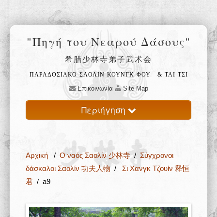
"Πηγή του Νεαρού Δάσους"
希腊少林寺弟子武术会
ΠΑΡΑΔΟΣΙΑΚΟ ΣΑΟΛΙΝ ΚΟΥΝΓΚ ΦΟΥ
& ΤΑΙ ΤΣΙ
Επικοινωνία
Site Map
Περιήγηση
Αρχική
Αρχική
/
Ο ναός Σαολίν 少林寺
/
Σύγχρονοι
Ο ναός Σαολίν 少林寺
δάσκαλοι Σαολίν 功夫人物
/
Σι Χανγκ Τζουίν 释恒
君
/ a9
Φιλοσοφία 禅
Εκπαίδευση 武