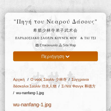
"Πηγή του Νεαρού Δάσους"
希腊少林寺弟子武术会
ΠΑΡΑΔΟΣΙΑΚΟ ΣΑΟΛΙΝ ΚΟΥΝΓΚ ΦΟΥ
& ΤΑΙ ΤΣΙ
Επικοινωνία
Site Map
Περιήγηση
Αρχική
Αρχική
/
Ο ναός Σαολίν 少林寺
/
Σύγχρονοι
Ο ναός Σαολίν 少林寺
δάσκαλοι Σαολίν 功夫人物
/
Σι Ντε Φανγκ 释德方
/ wu-nanfang-1.jpg
Φιλοσοφία 禅
wu-nanfang-1.jpg
Εκπαίδευση 武