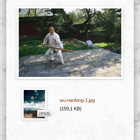
Σχολές 学校
Άρθρα
Πολυμέσα
Δραστηριότητες
wu-nanfang-1.jpg
(159,1 KB)