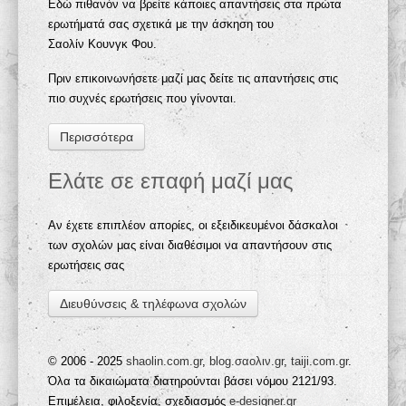
Εδώ πιθανόν να βρείτε κάποιες απαντήσεις στα πρώτα
ερωτήματά σας σχετικά με την άσκηση του
Σαολίν Κουνγκ Φου.
Πριν επικοινωνήσετε μαζί μας δείτε τις απαντήσεις στις
πιο συχνές ερωτήσεις που γίνονται.
Περισσότερα
Ελάτε σε επαφή μαζί μας
Αν έχετε επιπλέον απορίες, οι εξειδικευμένοι δάσκαλοι
των σχολών μας είναι διαθέσιμοι να απαντήσουν στις
ερωτήσεις σας
Διευθύνσεις & τηλέφωνα σχολών
© 2006 - 2025
shaolin.com.gr
,
blog.σαολιν.gr
,
taiji.com.gr
.
Όλα τα δικαιώματα διατηρούνται βάσει νόμου 2121/93.
Επιμέλεια, φιλοξενία, σχεδιασμός
e-designer.gr